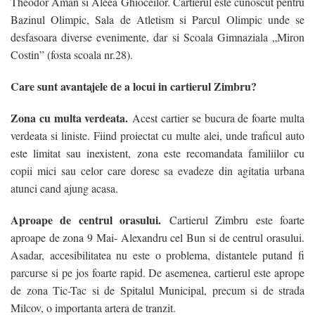
Theodor Aman si Aleea Ghioceilor. Cartierul este cunoscut pentru
Bazinul Olimpic, Sala de Atletism si Parcul Olimpic unde se
desfasoara diverse evenimente, dar si Scoala Gimnaziala „Miron
Costin” (fosta scoala nr.28).
Care sunt avantajele de a locui in cartierul Zimbru?
Zona cu multa verdeata.
Acest cartier se bucura de foarte multa
verdeata si liniste. Fiind proiectat cu multe alei, unde traficul auto
este limitat sau inexistent, zona este recomandata familiilor cu
/
copii mici sau celor care doresc sa evadeze din agitatia urbana
/
atunci cand ajung acasa.
/
Aproape de centrul orasului.
Cartierul Zimbru este foarte
/
aproape de zona 9 Mai- Alexandru cel Bun si de centrul orasului.
Asadar, accesibilitatea nu este o problema, distantele putand fi
parcurse si pe jos foarte rapid. De asemenea, cartierul este aprope
de zona Tic-Tac si de Spitalul Municipal, precum si de strada
Milcov, o importanta artera de tranzit.