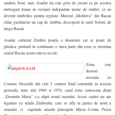
Contact
zimbru, bour, taur. Asadar nu este greu de crezut ca pe acestea
meleaguri traiau in vremuri indepartate turme de zimbri, ce au
Blog
devenit simbolice pentru regiune. Muzeul „Moldova” din Bacau
chiar gazduieste un cap de zimbru, descoperit in satul Solont, de
VREAU CREDIT
langa Bacau.
Asadar cartierul Zimbru poarta o denumire cat se poate de
plastica, purtand in continuare o mica parte din ceea ce insemna
orasul Bacau acum cateva secole.
Zona este
deseori
asociata cu
Cornisa, blocurile din cele 2 cartiere fiind construite in aceeasi
perioada, intre anii 1960 si 1970, cand zona cunoscuta drept
/
„Domnita Maria” s-a alipit restul orasului. Acest cartier nu are
legatura cu strada Zimbrului, care se afla in partea de nord a
orasului, ci cuprinde strazile principale Miron Costin, Pictor
/