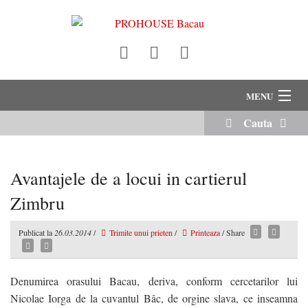
MENU
Cauta
VANZARI
INCHIRIERI
Avantajele de a locui in cartierul
Despre Noi
Zimbru
Servicii Imobiliare
Publicat la
26.03.2014
/
Trimite unui prieten
/
Printeaza
/ Share
Echipa Noastra
Denumirea orasului Bacau, deriva, conform cercetarilor lui
Cariere
Nicolae Iorga de la cuvantul Bâc, de orgine slava, ce inseamna