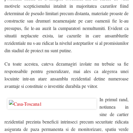
Contact
motivele scepticismului intalnit in majoritatea cazurilor fiind
determinat de pseudo limitari precum distanta, materiale proaste de
Blog
constructie sau drumuri neamenajate pe care oamenii fie le-au
presupus, fie le-au auzit la cumparatori nemultumiti. Evident ca
VREAU CREDIT
situatii neplacute exista, iar cazurile in care ansamblurile
rezidentiale nu s-au ridicat la nivelul asteptarilor si al promisiunilor
din stadiul de proiect nu sunt putine.
Cu toate acestea, cateva dezamagiri izolate nu trebuie sa fie
responsabile pentru generalizare, mai ales ca alegerea unei
locuinte intr-un atare ansamblu rezidential detine numeroase
avantaje si constituie o investitie durabila pe viitor.
In primul rand,
notiunea in
sine de cartier
rezidential prezinta beneficii intrinseci precum securitate ridicata
asigurata de paza permanenta si de monitorizare, spatiu verde