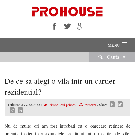
MENU
Cauta
VANZARI
INCHIRIERI
De ce sa alegi o vila intr-un cartier
Despre Noi
rezidential?
Servicii Imobiliare
Publicat la
11.12.2013
/
Trimite unui prieten
/
Printeaza
/ Share
Echipa Noastra
Nu de multe ori am fost intrebati cu o oarecare retinere de
Cariere
potentiali clienti de avantajele locuitului intr-un cartier de vile,