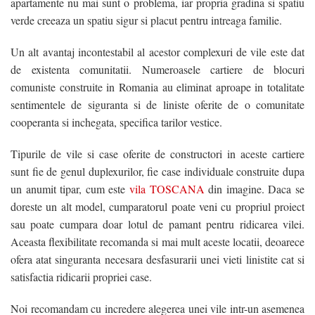
apartamente nu mai sunt o problema, iar propria gradina si spatiu
verde creeaza un spatiu sigur si placut pentru intreaga familie.
Un alt avantaj incontestabil al acestor complexuri de vile este dat
de existenta comunitatii. Numeroasele cartiere de blocuri
comuniste construite in Romania au eliminat aproape in totalitate
sentimentele de siguranta si de liniste oferite de o comunitate
cooperanta si inchegata, specifica tarilor vestice.
Tipurile de vile si case oferite de constructori in aceste cartiere
sunt fie de genul duplexurilor, fie case individuale construite dupa
un anumit tipar, cum este
vila TOSCANA
din imagine. Daca se
doreste un alt model, cumparatorul poate veni cu propriul proiect
sau poate cumpara doar lotul de pamant pentru ridicarea vilei.
Aceasta flexibilitate recomanda si mai mult aceste locatii, deoarece
ofera atat singuranta necesara desfasurarii unei vieti linistite cat si
satisfactia ridicarii propriei case.
Noi recomandam cu incredere alegerea unei vile intr-un asemenea