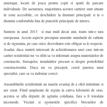
amenajat, locuri de joaca pentru copii si spatii de parcare
individuale. De asemenea, majoritatea acestor cartiere sunt situate
/
in zone accesibile, cu deschidere la drumuri principale si la o
distanta confortabila fata de punctele principale de interes.
/
Suntem in anul 2013 si mai mult decat atat, traim intr-o tara
europeana. Aceste aspecte presupun anumite standarde de calitate
si de siguranta, pe care orice dezvoltator este obligat sa le respecte.
Asadar, daca sunteti interesati de achizitionarea unei case intr-un
cartier rezidential nu va sfiiti sa va informati asupra materialelor de
constructie, finisajelor, instalatiilor precum si despre portofolilul
constructorului. Daca nu va pricepeti, cereti parerea unui
specialist, care sa va indrume corect.
/
Ansamblurile rezidentiale au marele avantaj de a oferi intimitate si
/
aer curat. Fiind amplasate de regula la cativa kilometri de oras,
/
acestea se afla departe de agitatia cotidiana, fara a fi totodata
incomode. Vecinii si zgomotele specifice blocurilor de
/