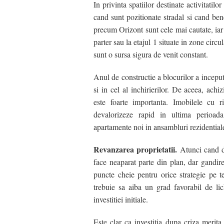
In privinta spatiilor destinate activitatil
cand sunt pozitionate stradal si cand ben
precum Orizont sunt cele mai cautate, iar 
parter sau la etajul 1 situate in zone circu
sunt o sursa sigura de venit constant.
Anul de constructie a blocurilor a inceput
si in cel al inchirierilor. De aceea, ach
este foarte importanta. Imobilele cu r
devalorizeze rapid in ultima perioada
apartamente noi in ansambluri rezidentia
Revanzarea proprietatii.
Atunci cand d
face neaparat parte din plan, dar gandirea
puncte cheie pentru orice strategie pe t
trebuie sa aiba un grad favorabil de lic
investitiei initiale.
Este clar ca investitia dupa criza merit