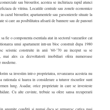
or comerciale sau birourilor, acestea se inchiriaza rapid atunci
eficiaza de vitrina. Locatiile centrale sau zonele economice
in cazul birourilor, apartamentele sau garsonierele situate la
late si care au posibilitatea afisarii de bannere sau de panouri
 sa fie o componenta esentiala atat in sectorul vanzarilor cat
izitionarea unui apartament intr-un bloc construit dupa 1980
isc seismic construite in anii ’60-’70 au inceput sa se
, mai ales ca dezvoltatorii imobiliari ofera numeroase
le moderne.
orim sa investim intr-o proprietatea, revanzarea acesteia nu
 rationala si luarea in considerare a tuturor riscurilor sunt
ermen lung. Asadar, orice proprietate in care se investeste
hidate. Cu alte cuvinte, trebuie sa ofere sansa recuperarii
a in anumite conditii si numai daca se urmaresc cativa pasi