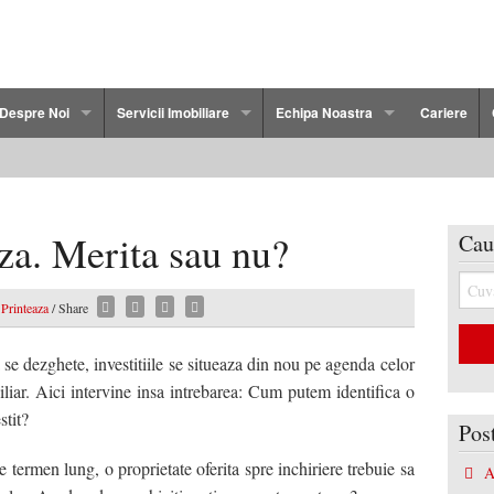
Despre Noi
Servicii Imobiliare
Echipa Noastra
Cariere
Politica de Confidentialitate
Persoane Fizice
Florin Dudau
cau
Termeni si Conditii
Persoane Juridice
Cristi Ostap
iza. Merita sau nu?
Cau
2 Camere Bacau
Dezvoltatorilor Imobiliari
Marian Duta
Printeaza
/ Share
3 Camere Bacau
Ovidiu Lapusneanu
4 Camere Bacau
Adriana Chiriac
se dezghete, investitiile se situeaza din nou pe agenda celor
liar. Aici intervine insa intrebarea: Cum putem identifica o
Duplex Bacau
Cristian Protopopescu
stit?
Pos
cau
 termen lung, o proprietate oferita spre inchiriere trebuie sa
A