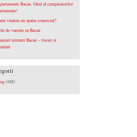
partamente Bacau. Ghid al cumparatorilor
artamente!
um vindem un spatiu comercial?
ile de vanzare in Bacau
anzari terenuri Bacau – riscuri si
unitati
egorii
log
(102)