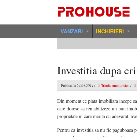
VANZARI
INCHIRIERI
Vanzari Tur Virtual
Tur Virtual
Vanzari Garsoniere Bacau
Inchirieri Garsoniere Ba
Investitia dupa cr
Vanzari Apartamente 2 Camere Bacau
Inchirieri Apartamente 
Publicat la
24.04.2014
/
Trimite unui prieten
/
Vanzari Apartamente 3 Camere Bacau
Inchirieri Apartamente 
Vanzari Apartamente 4 Camere Bacau
Inchirieri Apartamente 
Din moment ce piata imobiliara incepe sa 
care doresc sa rentabilizeze un bun imobi
Vanzari Apartamente Duplex Bacau
Inchirieri Apartamente 
proprietate in care merita cu adevarat inve
Vanzari Apartamente Speciale Bacau
Inchirieri Case / Vile Ba
Pentru ca investitia sa nu fie paguboasa pe