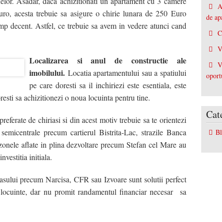
elor. Asadar, daca achizitionati un apartament cu 3 camere
A
Bacau
ro, acesta trebuie sa asigure o chirie lunara de 250 Euro
de ap
timp decent. Astfel, ce trebuie sa avem in vedere atunci cand
iale Bacau
C
V
 / Spatii Industriale Bacau
Localizarea si anul de constructie ale
V
imobilului.
Locatia apartamentului sau a spatiului
acau
ructii Bacau
oport
pe care doresti sa il inchiriezi este esentiala, este
esti sa achizitionezi o noua locuinta pentru tine.
Cat
referate de chiriasi si din acest motiv trebuie sa te orientezi
semicentrale precum cartierul Bistrita-Lac, strazile Banca
B
onele aflate in plina dezvoltare precum Stefan cel Mare au
vestitia initiala.
rasului precum Narcisa, CFR sau Izvoare sunt solutii perfect
i locuinte, dar nu promit randamentul financiar necesar sa