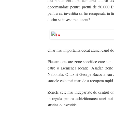
dea randament dupa achitarea tuturor tax
Vanzari Case / Vile Bacau
Inchirieri Spatii Birouri 
decomandate pentru pretul de 50.000 Eu
pentru ca investitia sa fie recuperata in 
Vanzari Spatii Birouri Bacau
Inchirieri Spatii Comerc
dorim sa investim eficient?
Vanzari Spatii Comerciale Bacau
Inchirieri Hale / Depozite
Vanzari Hale / Depozite / Spatii Industriale B
Inchirieri Terenuri Const
Vanzari Terenuri Agricole Bacau
chiar mai importanta decat atunci cand dor
Vanzari Terenuri Constructii Bacau
Fiecare oras are zone specifice care sunt p
catre o asemenea locatie. Asadar, zone 
Nationala, Oituz si George Bacovia sau z
sansele cele mai mari de a recupera rapid in
Zonele cele mai indepartate de centrul o
in regula pentru achizitionarea unei no
sustina o investitie.