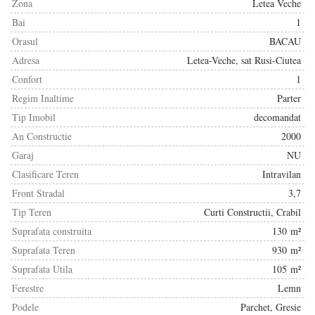
Zona
Letea Veche
Bai
1
Orasul
BACAU
Adresa
Letea-Veche, sat Rusi-Ciutea
Confort
1
Regim Inaltime
Parter
Tip Imobil
decomandat
An Constructie
2000
Garaj
NU
Clasificare Teren
Intravilan
Front Stradal
3,7
Tip Teren
Curti Constructii, Crabil
Suprafata construita
130 m²
Suprafata Teren
930 m²
Suprafata Utila
105 m²
Ferestre
Lemn
Podele
Parchet, Gresie