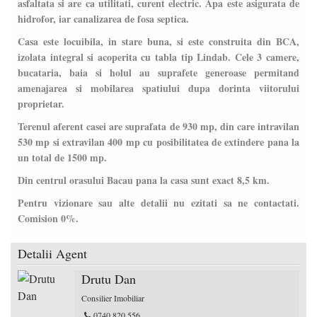
asfaltata si are ca utilitati, curent electric. Apa este asigurata de
hidrofor, iar canalizarea de fosa septica.
Casa este locuibila, in stare buna, si este construita din BCA,
izolata integral si acoperita cu tabla tip Lindab. Cele 3 camere,
bucataria, baia si holul au suprafete generoase permitand
amenajarea si mobilarea spatiului dupa dorinta viitorului
proprietar.
Terenul aferent casei are suprafata de 930 mp, din care intravilan
530 mp si extravilan 400 mp cu posibilitatea de extindere pana la
un total de 1500 mp.
Din centrul orasului Bacau pana la casa sunt exact 8,5 km.
Pentru vizionare sau alte detalii nu ezitati sa ne contactati.
Comision 0%.
Detalii Agent
Drutu Dan
Consilier Imobiliar
0740.820.556