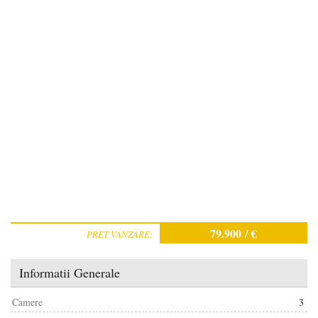
/
/
/
79.900 / €
/
PRET VANZARE:
Informatii Generale
Camere
3