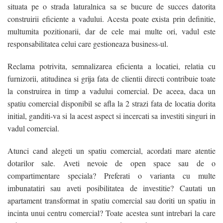
situata pe o strada laturalnica sa se bucure de succes datorita
construirii eficiente a vadului. Acesta poate exista prin definitie,
multumita pozitionarii, dar de cele mai multe ori, vadul este
responsabilitatea celui care gestioneaza business-ul.
Reclama potrivita, semnalizarea eficienta a locatiei, relatia cu
furnizorii, atitudinea si grija fata de clientii directi contribuie toate
la construirea in timp a vadului comercial. De aceea, daca un
spatiu comercial disponibil se afla la 2 strazi fata de locatia dorita
initial, ganditi-va si la acest aspect si incercati sa investiti singuri in
vadul comercial.
Atunci cand alegeti un spatiu comercial, acordati mare atentie
dotarilor sale. Aveti nevoie de open space sau de o
compartimentare speciala? Preferati o varianta cu multe
imbunatatiri sau aveti posibilitatea de investitie? Cautati un
apartament transformat in spatiu comercial sau doriti un spatiu in
incinta unui centru comercial? Toate acestea sunt intrebari la care