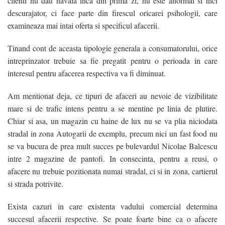
clienti nu dau navala inca din prima zi, nu este anormal si nici
descurajator, ci face parte din firescul oricarei psihologii, care
/
examineaza mai intai oferta si specificul afacerii.
Tinand cont de aceasta tipologie generala a consumatorului, orice
/
intreprinzator trebuie sa fie pregatit pentru o perioada in care
interesul pentru afacerea respectiva va fi diminuat.
Am mentionat deja, ce tipuri de afaceri au nevoie de vizibilitate
mare si de trafic intens pentru a se mentine pe linia de plutire.
Chiar si asa, un magazin cu haine de lux nu se va plia niciodata
stradal in zona Autogarii de exemplu, precum nici un fast food nu
se va bucura de prea mult succes pe bulevardul Nicolae Balcescu
intre 2 magazine de pantofi. In consecinta, pentru a reusi, o
/
afacere nu trebuie pozitionata numai stradal, ci si in zona, cartierul
si strada potrivite.
/
/
Exista cazuri in care existenta vadului comercial determina
/
succesul afacerii respective. Se poate foarte bine ca o afacere