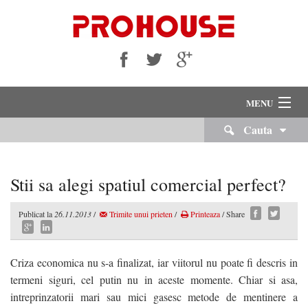
MENU
Cauta
VANZARI
INCHIRIERI
Stii sa alegi spatiul comercial perfect?
Despre Noi
Publicat la
26.11.2013
/
Trimite unui prieten
/
Printeaza
/ Share
Servicii Imobiliare
Echipa Noastra
Criza economica nu s-a finalizat, iar viitorul nu poate fi descris in
termeni siguri, cel putin nu in aceste momente. Chiar si asa,
Cariere
intreprinzatorii mari sau mici gasesc metode de mentinere a