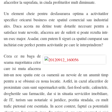
afacerilor la suprafata, in ciuda profiturilor mult diminuate.
Contact
Un element cheie pentru desfasurarea optima a activitatilor
Blog
specifice oricarui business este spatiul comercial sau industrial
ales. Daca acesta nu detine toate dotarile necesare pentru a
VREAU CREDIT
satisface toate nevoile, afacerea are de suferit si poate rezulta intr-
un esec major. Asadar, cum putem fi siguri ca spatiul cumparat sau
inchiriat este perfect pentru activitatile pe care le intreprindrem?
Ceea ce nu baga de
seama majoritatea celor
care isi muta afacerea
intr-un nou spatiu este ca oamenii au nevoie de un anumit timp
pentru a se obisnui cu noua locatie. Astfel, in cazul afacerilor de
proximitate cum sunt supermarket-urile, fast-food-urile, cafenelele,
drogheriile sau farmaciile, dar si in situatia serviciilor imobiliare,
de IT, turism sau notariale si juridice, pozitia stradala, cu mult
trafic pietonal este esentiala. In acest context, faptul ca potentialii