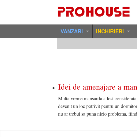
VANZARI
INCHIRIERI
Vanzari Tur Virtual
Tur Virtual
Vanzari Garsoniere Bacau
Inchirieri Garsoniere Ba
Vanzari Apartamente 2 Camere Bacau
Inchirieri Apartamente 
Idei de amenajare a man
Vanzari Apartamente 3 Camere Bacau
Inchirieri Apartamente 
Multa vreme mansarda a fost considerata un
Vanzari Apartamente 4 Camere Bacau
Inchirieri Apartamente 
devenit un loc potrivit pentru un dormito
nu ar trebui sa puna nicio problema, fiin
Vanzari Apartamente Duplex Bacau
Inchirieri Apartamente 
Vanzari Apartamente Speciale Bacau
Inchirieri Case / Vile Ba