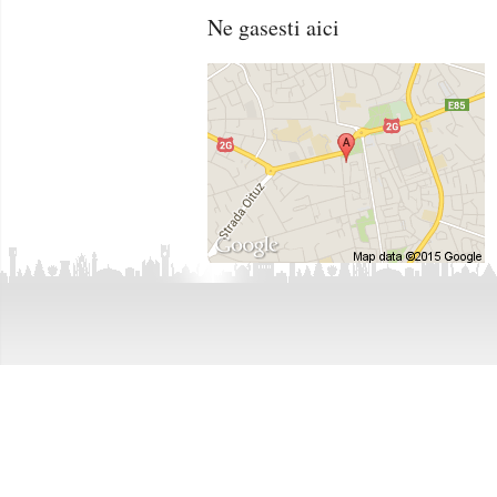
Vanzari Case / Vile Bacau
Inchirieri Spatii Birouri 
Ne gasesti aici
Vanzari Spatii Birouri Bacau
Inchirieri Spatii Comerc
Vanzari Spatii Comerciale Bacau
Inchirieri Hale / Depozite
Vanzari Hale / Depozite / Spatii Industriale B
Inchirieri Terenuri Const
Vanzari Terenuri Agricole Bacau
Vanzari Terenuri Constructii Bacau