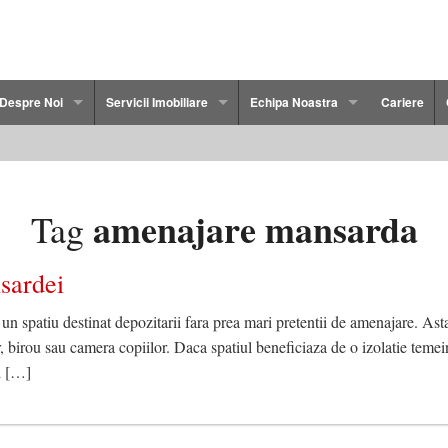
Despre Noi
Servicii Imobiliare
Echipa Noastra
Cariere
Politica de Confidentialitate
Persoane Fizice
Florin Dudau
cau
Termeni si Conditii
Persoane Juridice
Cristi Ostap
amenajare mansarda
Tag
2 Camere Bacau
Dezvoltatorilor Imobiliari
Marian Duta
sardei
3 Camere Bacau
Ovidiu Lapusneanu
 spatiu destinat depozitarii fara prea mari pretentii de amenajare. Astaz
4 Camere Bacau
Adriana Chiriac
r, birou sau camera copiilor. Daca spatiul beneficiaza de o izolatie tem
d […]
Duplex Bacau
Cristian Protopopescu
cau