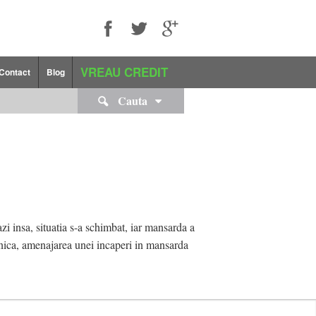
VREAU CREDIT
Contact
Blog
Cauta
i insa, situatia s-a schimbat, iar mansarda a
einica, amenajarea unei incaperi in mansarda