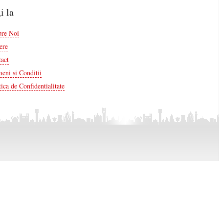
i la
pre Noi
ere
act
eni si Conditii
tica de Confidentialitate