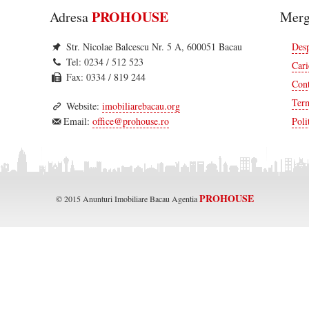
Bacau
PROHOUSE
Adresa
Merg
iale Bacau
Str. Nicolae Balcescu Nr. 5 A, 600051 Bacau
Des
Tel: 0234 / 512 523
Cari
 / Spatii Industriale Bacau
Fax: 0334 / 819 244
Cont
Term
acau
ructii Bacau
Website:
imobiliarebacau.org
Email:
office@prohouse.ro
Poli
PROHOUSE
© 2015 Anunturi Imobiliare Bacau Agentia