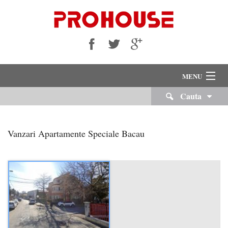
MENU
Cauta
VANZARI
INCHIRIERI
Vanzari Apartamente Speciale Bacau
Despre Noi
Servicii Imobiliare
Echipa Noastra
Cariere