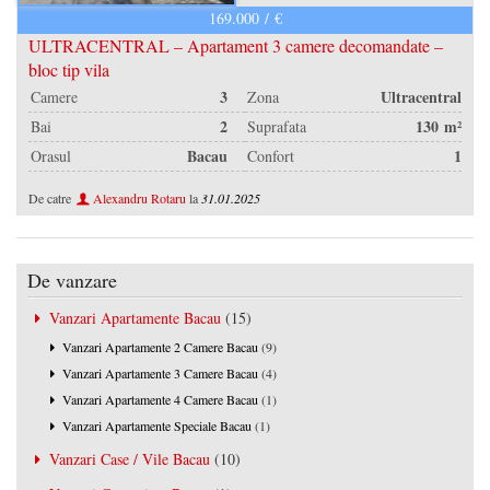
169.000 / €
Contact
ULTRACENTRAL – Apartament 3 camere decomandate –
Blog
bloc tip vila
3
Ultracentral
Camere
Zona
VREAU CREDIT
2
130 m²
Bai
Suprafata
Bacau
1
Orasul
Confort
De catre
Alexandru Rotaru
la
31.01.2025
De vanzare
Vanzari Apartamente Bacau
(15)
Vanzari Apartamente 2 Camere Bacau
(9)
Vanzari Apartamente 3 Camere Bacau
(4)
Vanzari Apartamente 4 Camere Bacau
(1)
Vanzari Apartamente Speciale Bacau
(1)
Vanzari Case / Vile Bacau
(10)