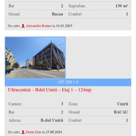
2
130 m²
Bai
Suprafata
/
Bacau
1
Orasul
Confort
De catre
Alexandru Rotaru
la
31.01.2025
/
107.500 / €
Ultracentral – Bdul Unirii – Etaj 1 – 124mp
/
3
Unirii
Camere
Zona
2
BACAU
Bai
Orasul
/
/
B-dul Unirii
1
Adresa
Confort
/
De catre
Drutu Dan
la
27.06.2024