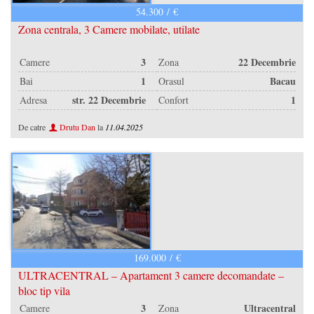
54.300 / €
Contact
Zona centrala, 3 Camere mobilate, utilate
Blog
3
22 Decembrie
Camere
Zona
VREAU CREDIT
1
Bacau
Bai
Orasul
str. 22 Decembrie
1
Adresa
Confort
De catre
Drutu Dan
la
11.04.2025
169.000 / €
ULTRACENTRAL – Apartament 3 camere decomandate –
bloc tip vila
3
Ultracentral
Camere
Zona