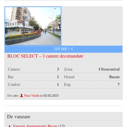
105.000 / €
BLOC SELECT – 3 camere decomandate
3
Ultracentral
Camere
Zona
1
Bacau
Bai
Orasul
1
7
Confort
Etaj
De catre
Nica Vasile
la
02.02.2023
De vanzare
Vanzari Apartamente Bacau
(15)