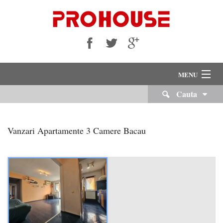
MENU
Cauta
VANZARI
INCHIRIERI
Vanzari Apartamente 3 Camere Bacau
Despre Noi
Servicii Imobiliare
Echipa Noastra
Cariere