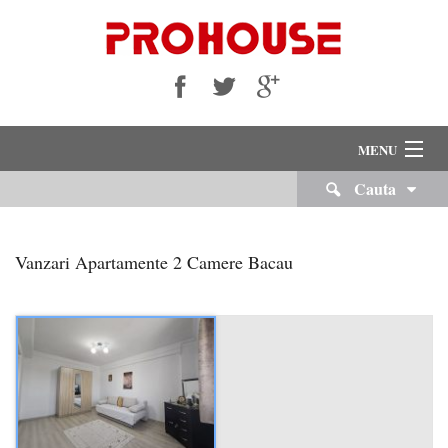
MENU
Cauta
VANZARI
INCHIRIERI
Vanzari Apartamente 2 Camere Bacau
Despre Noi
Servicii Imobiliare
Echipa Noastra
Cariere