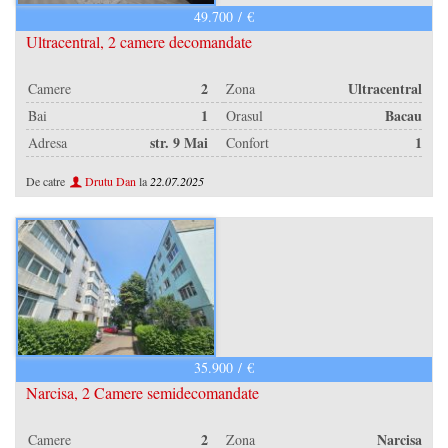
49.700 / €
Contact
Ultracentral, 2 camere decomandate
Blog
2
Ultracentral
Camere
Zona
VREAU CREDIT
1
Bacau
Bai
Orasul
str. 9 Mai
1
Adresa
Confort
De catre
Drutu Dan
la
22.07.2025
35.900 / €
Narcisa, 2 Camere semidecomandate
2
Narcisa
Camere
Zona