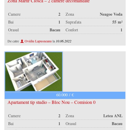
Zona Martir Closca – 2 camere decomandate
2
Neagoe Voda
Camere
Zona
1
55 m²
Bai
Suprafata
Bacau
1
Orasul
Confort
De catre
Ovidiu Lapusneanu
la
10.06.2022
60.000 / €
Apartament tip studio – Bloc Nou – Comision 0
2
Letea ANL
Camere
Zona
1
Bacau
Bai
Orasul