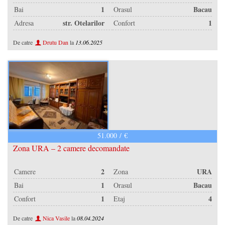
1
Bacau
Bai
Orasul
/
str. Otelarilor
1
Adresa
Confort
De catre
Drutu Dan
la
13.06.2025
/
51.000 / €
Zona URA – 2 camere decomandate
/
2
URA
Camere
Zona
1
Bacau
Bai
Orasul
/
/
1
4
Confort
Etaj
/
De catre
Nica Vasile
la
08.04.2024