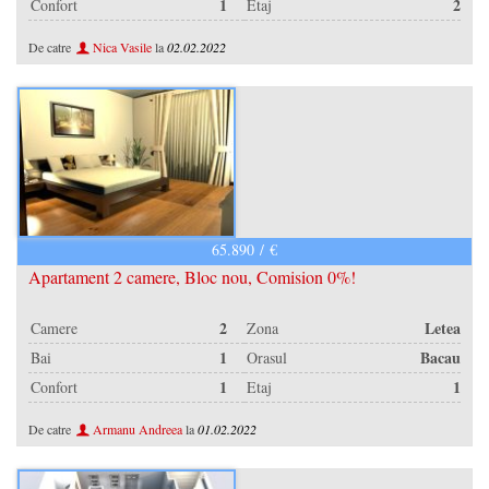
1
2
Confort
Etaj
De catre
Nica Vasile
la
02.02.2022
65.890 / €
Apartament 2 camere, Bloc nou, Comision 0%!
2
Letea
Camere
Zona
1
Bacau
Bai
Orasul
1
1
Confort
Etaj
De catre
Armanu Andreea
la
01.02.2022