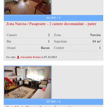
46.000 / €
Zona Narcisa / Pasapoarte – 2 camere decomandate – parter
2
Narcisa
Camere
Zona
1
54 m²
Bai
Suprafata
Bacau
1
Orasul
Confort
De catre
Alexandru Rotaru
la
07.10.2023
69.900 / €