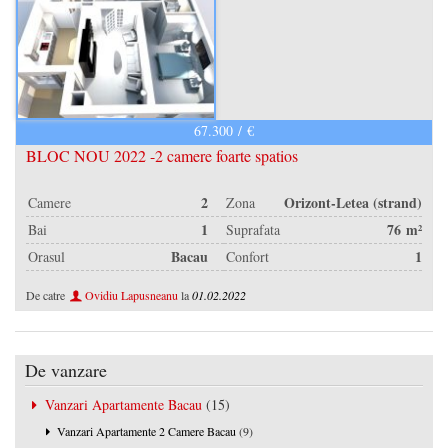
67.300 / €
BLOC NOU 2022 -2 camere foarte spatios
2
Orizont-Letea (strand)
Camere
Zona
1
76 m²
Bai
Suprafata
Bacau
1
Orasul
Confort
De catre
Ovidiu Lapusneanu
la
01.02.2022
De vanzare
Vanzari Apartamente Bacau
(15)
Vanzari Apartamente 2 Camere Bacau
(9)