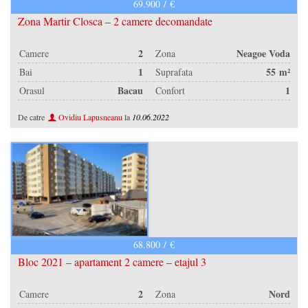
69.900 / €
Zona Martir Closca – 2 camere decomandate
2
Neagoe Voda
Camere
Zona
1
55 m²
Bai
Suprafata
Bacau
1
Orasul
Confort
De catre
Ovidiu Lapusneanu
la
10.06.2022
68.800 / €
Bloc 2021 – apartament 2 camere – etajul 3
2
Nord
Camere
Zona