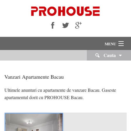
MENU
Cauta
VANZARI
INCHIRIERI
Vanzari Apartamente Bacau
Despre Noi
Ultimele anunturi cu apartamente de vanzare Bacau. Gaseste
apartamentul dorit cu PROHOUSE Bacau.
Servicii Imobiliare
Echipa Noastra
Cariere