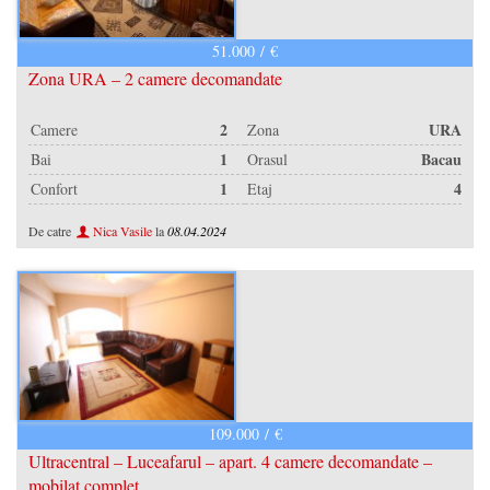
51.000 / €
Zona URA – 2 camere decomandate
2
URA
Camere
Zona
1
Bacau
Bai
Orasul
1
4
Confort
Etaj
De catre
Nica Vasile
la
08.04.2024
109.000 / €
Ultracentral – Luceafarul – apart. 4 camere decomandate –
mobilat complet