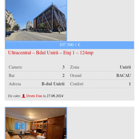
107.500 / €
Ultracentral – Bdul Unirii – Etaj 1 – 124mp
3
Unirii
Camere
Zona
2
BACAU
Bai
Orasul
B-dul Unirii
1
Adresa
Confort
De catre
Drutu Dan
la
27.06.2024