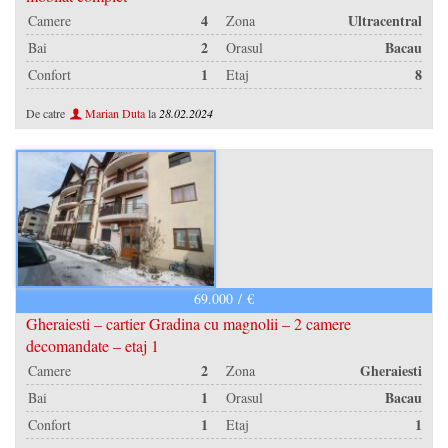
4
Ultracentral
Camere
Zona
2
Bacau
Bai
Orasul
1
8
Confort
Etaj
De catre
Marian Duta
la
28.02.2024
69.000 / €
Gheraiesti – cartier Gradina cu magnolii – 2 camere
decomandate – etaj 1
2
Gheraiesti
Camere
Zona
1
Bacau
Bai
Orasul
1
1
Confort
Etaj