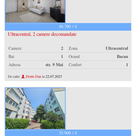
Contact
Blog
49.700 / €
VREAU CREDIT
Ultracentral, 2 camere decomandate
2
Ultracentral
Camere
Zona
1
Bacau
Bai
Orasul
str. 9 Mai
1
Adresa
Confort
De catre
Drutu Dan
la
22.07.2025
35.900 / €