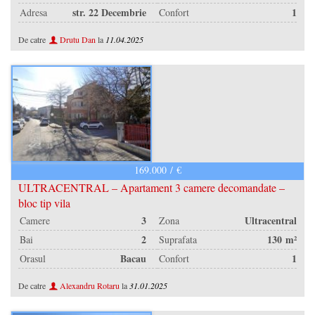
str. 22 Decembrie
1
Adresa
Confort
De catre
Drutu Dan
la
11.04.2025
169.000 / €
ULTRACENTRAL – Apartament 3 camere decomandate –
bloc tip vila
3
Ultracentral
Camere
Zona
2
130 m²
Bai
Suprafata
Bacau
1
Orasul
Confort
De catre
Alexandru Rotaru
la
31.01.2025