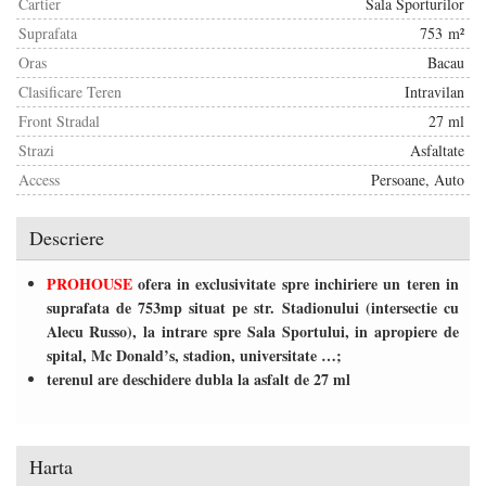
Cartier
Sala Sporturilor
Suprafata
753 m²
/
Oras
Bacau
Clasificare Teren
Intravilan
/
Front Stradal
27 ml
Strazi
Asfaltate
Access
Persoane, Auto
Descriere
PROHOUSE
ofera in exclusivitate spre inchiriere un teren in
suprafata de 753mp situat pe str. Stadionului (intersectie cu
Alecu Russo), la intrare spre Sala Sportului, in apropiere de
spital, Mc Donald’s, stadion, universitate …;
/
terenul are deschidere dubla la asfalt de 27 ml
/
/
Harta
/