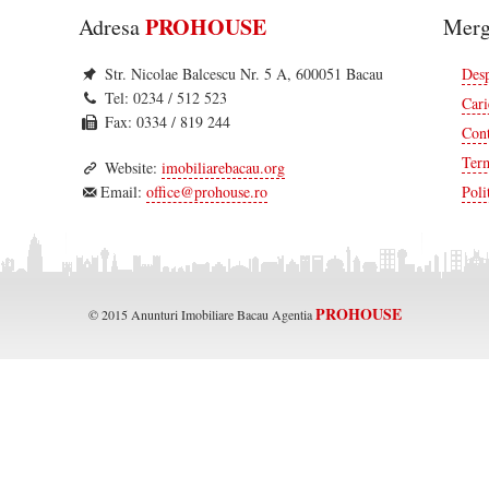
Bacau
PROHOUSE
Adresa
Merg
iale Bacau
Str. Nicolae Balcescu Nr. 5 A, 600051 Bacau
Des
Tel: 0234 / 512 523
Cari
 / Spatii Industriale Bacau
Fax: 0334 / 819 244
Cont
Term
acau
ructii Bacau
Website:
imobiliarebacau.org
Email:
office@prohouse.ro
Poli
PROHOUSE
© 2015 Anunturi Imobiliare Bacau Agentia