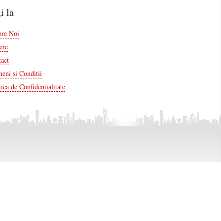
i la
pre Noi
ere
act
eni si Conditii
tica de Confidentialitate