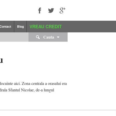
VREAU CREDIT
Contact
Blog
Cauta
u
locuinte aici. Zona centrala a orasului era
drala Sfantul Nicolae, de-a lungul