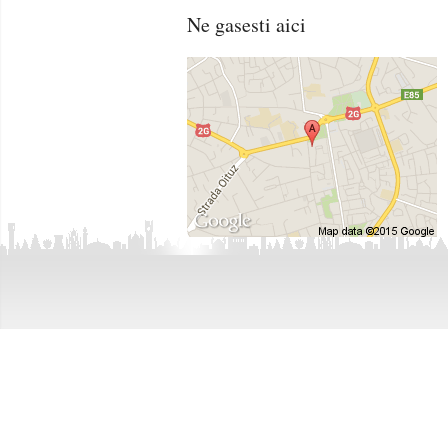
Vanzari Case / Vile Bacau
Inchirieri Spatii Birouri 
Ne gasesti aici
Vanzari Spatii Birouri Bacau
Inchirieri Spatii Comerc
Vanzari Spatii Comerciale Bacau
Inchirieri Hale / Depozite
Vanzari Hale / Depozite / Spatii Industriale B
Inchirieri Terenuri Const
Vanzari Terenuri Agricole Bacau
Vanzari Terenuri Constructii Bacau