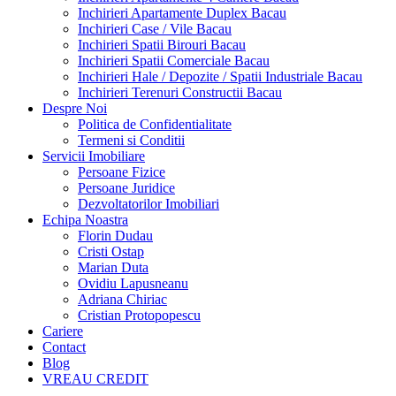
Inchirieri Apartamente Duplex Bacau
Inchirieri Case / Vile Bacau
Inchirieri Spatii Birouri Bacau
Inchirieri Spatii Comerciale Bacau
Inchirieri Hale / Depozite / Spatii Industriale Bacau
Inchirieri Terenuri Constructii Bacau
Despre Noi
Politica de Confidentialitate
Termeni si Conditii
Servicii Imobiliare
Persoane Fizice
Persoane Juridice
Dezvoltatorilor Imobiliari
Echipa Noastra
Florin Dudau
Cristi Ostap
Marian Duta
Ovidiu Lapusneanu
Adriana Chiriac
Cristian Protopopescu
Cariere
Contact
Blog
VREAU CREDIT