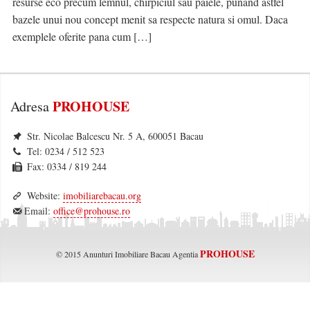
resurse eco precum lemnul, chirpiciul sau paiele, punand astfel
Contact
bazele unui nou concept menit sa respecte natura si omul. Daca
exemplele oferite pana cum […]
Blog
VREAU CREDIT
PROHOUSE
Adresa
Str. Nicolae Balcescu Nr. 5 A, 600051 Bacau
Tel: 0234 / 512 523
Fax: 0334 / 819 244
Website:
imobiliarebacau.org
Email:
office@prohouse.ro
PROHOUSE
© 2015 Anunturi Imobiliare Bacau Agentia