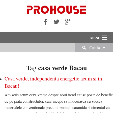
MENU
Cauta
VANZARI
INCHIRIERI
casa verde Bacau
Tag
Despre Noi
Casa verde, independenta energetic acum si in
Bacau!
Servicii Imobiliare
Am scris acum ceva vreme despre noul trend cat se poate de benefic
Echipa Noastra
de pe piata constructiilor, care incepe sa inlocuiasca cu succes
Cariere
materialele conventionale precum betonul, caramida si cimentul cu