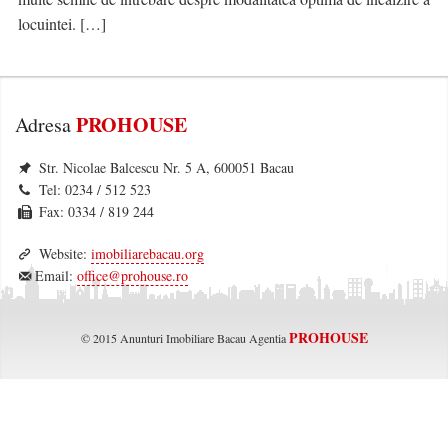
Contact
locuintei. […]
Blog
VREAU CREDIT
PROHOUSE
Adresa
Str. Nicolae Balcescu Nr. 5 A, 600051 Bacau
Tel: 0234 / 512 523
Fax: 0334 / 819 244
Website:
imobiliarebacau.org
Email:
office@prohouse.ro
PROHOUSE
© 2015 Anunturi Imobiliare Bacau Agentia