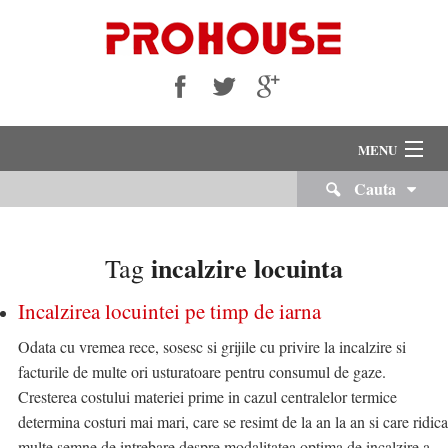
MENU
Cauta
VANZARI
INCHIRIERI
incalzire locuinta
Tag
Despre Noi
Incalzirea locuintei pe timp de iarna
Servicii Imobiliare
Odata cu vremea rece, sosesc si grijile cu privire la incalzire si
facturile de multe ori usturatoare pentru consumul de gaze.
Echipa Noastra
Cresterea costului materiei prime in cazul centralelor termice
determina costuri mai mari, care se resimt de la an la an si care ridica
Cariere
multe semne de intrebare despre modalitatea optima de incalzire a