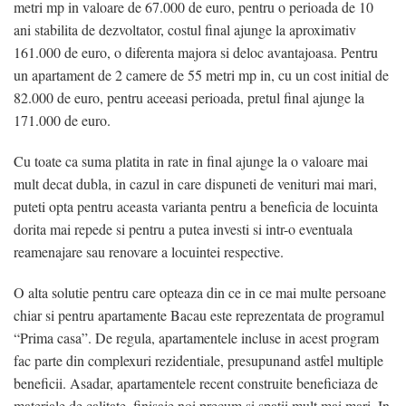
metri mp in valoare de 67.000 de euro, pentru o perioada de 10
ani stabilita de dezvoltator, costul final ajunge la aproximativ
161.000 de euro, o diferenta majora si deloc avantajoasa. Pentru
un apartament de 2 camere de 55 metri mp in, cu un cost initial de
82.000 de euro, pentru aceeasi perioada, pretul final ajunge la
171.000 de euro.
Cu toate ca suma platita in rate in final ajunge la o valoare mai
mult decat dubla, in cazul in care dispuneti de venituri mai mari,
puteti opta pentru aceasta varianta pentru a beneficia de locuinta
dorita mai repede si pentru a putea investi si intr-o eventuala
reamenajare sau renovare a locuintei respective.
O alta solutie pentru care opteaza din ce in ce mai multe persoane
chiar si pentru apartamente Bacau este reprezentata de programul
“Prima casa”. De regula, apartamentele incluse in acest program
fac parte din complexuri rezidentiale, presupunand astfel multiple
beneficii. Asadar, apartamentele recent construite beneficiaza de
materiale de calitate, finisaje noi precum si spatii mult mai mari. In