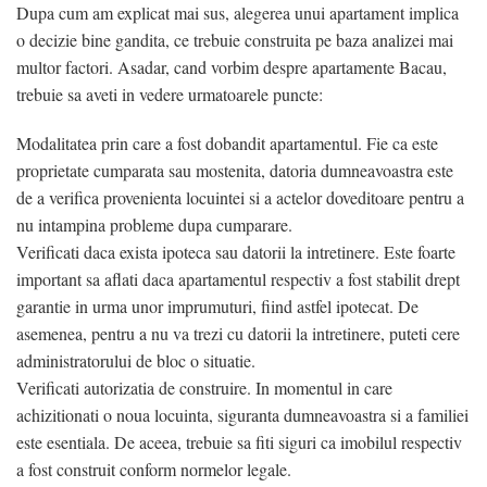
Dupa cum am explicat mai sus, alegerea unui apartament implica
o decizie bine gandita, ce trebuie construita pe baza analizei mai
multor factori. Asadar, cand vorbim despre apartamente Bacau,
trebuie sa aveti in vedere urmatoarele puncte:
Modalitatea prin care a fost dobandit apartamentul. Fie ca este
proprietate cumparata sau mostenita, datoria dumneavoastra este
de a verifica provenienta locuintei si a actelor doveditoare pentru a
nu intampina probleme dupa cumparare.
Verificati daca exista ipoteca sau datorii la intretinere. Este foarte
important sa aflati daca apartamentul respectiv a fost stabilit drept
garantie in urma unor imprumuturi, fiind astfel ipotecat. De
asemenea, pentru a nu va trezi cu datorii la intretinere, puteti cere
administratorului de bloc o situatie.
Verificati autorizatia de construire. In momentul in care
achizitionati o noua locuinta, siguranta dumneavoastra si a familiei
este esentiala. De aceea, trebuie sa fiti siguri ca imobilul respectiv
a fost construit conform normelor legale.