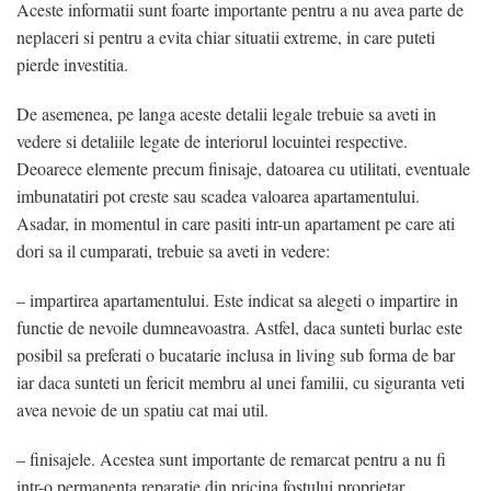
Aceste informatii sunt foarte importante pentru a nu avea parte de
neplaceri si pentru a evita chiar situatii extreme, in care puteti
pierde investitia.
De asemenea, pe langa aceste detalii legale trebuie sa aveti in
vedere si detaliile legate de interiorul locuintei respective.
Deoarece elemente precum finisaje, datoarea cu utilitati, eventuale
imbunatatiri pot creste sau scadea valoarea apartamentului.
Asadar, in momentul in care pasiti intr-un apartament pe care ati
dori sa il cumparati, trebuie sa aveti in vedere:
– impartirea apartamentului. Este indicat sa alegeti o impartire in
functie de nevoile dumneavoastra. Astfel, daca sunteti burlac este
posibil sa preferati o bucatarie inclusa in living sub forma de bar
iar daca sunteti un fericit membru al unei familii, cu siguranta veti
avea nevoie de un spatiu cat mai util.
– finisajele. Acestea sunt importante de remarcat pentru a nu fi
intr-o permanenta reparatie din pricina fostului proprietar.