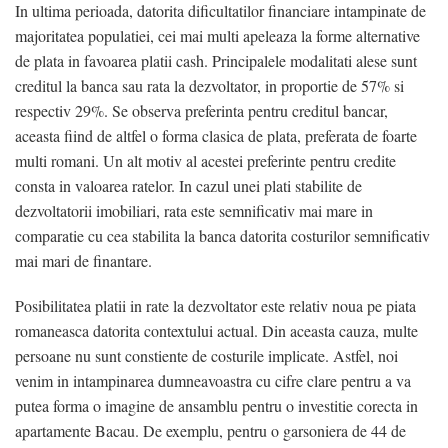
In ultima perioada, datorita dificultatilor financiare intampinate de
majoritatea populatiei, cei mai multi apeleaza la forme alternative
de plata in favoarea platii cash. Principalele modalitati alese sunt
creditul la banca sau rata la dezvoltator, in proportie de 57% si
respectiv 29%. Se observa preferinta pentru creditul bancar,
aceasta fiind de altfel o forma clasica de plata, preferata de foarte
multi romani. Un alt motiv al acestei preferinte pentru credite
consta in valoarea ratelor. In cazul unei plati stabilite de
dezvoltatorii imobiliari, rata este semnificativ mai mare in
comparatie cu cea stabilita la banca datorita costurilor semnificativ
mai mari de finantare.
Posibilitatea platii in rate la dezvoltator este relativ noua pe piata
romaneasca datorita contextului actual. Din aceasta cauza, multe
persoane nu sunt constiente de costurile implicate. Astfel, noi
venim in intampinarea dumneavoastra cu cifre clare pentru a va
putea forma o imagine de ansamblu pentru o investitie corecta in
apartamente Bacau. De exemplu, pentru o garsoniera de 44 de