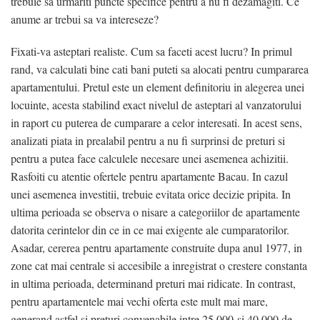
trebuie sa urmariti puncte specifice pentru a nu fi dezamagiti. Ce
anume ar trebui sa va intereseze?
/
Fixati-va asteptari realiste. Cum sa faceti acest lucru? In primul
rand, va calculati bine cati bani puteti sa alocati pentru cumpararea
/
apartamentului. Pretul este un element definitoriu in alegerea unei
locuinte, acesta stabilind exact nivelul de asteptari al vanzatorului
in raport cu puterea de cumparare a celor interesati. In acest sens,
analizati piata in prealabil pentru a nu fi surprinsi de preturi si
pentru a putea face calculele necesare unei asemenea achizitii.
Rasfoiti cu atentie ofertele pentru apartamente Bacau. In cazul
unei asemenea investitii, trebuie evitata orice decizie pripita. In
ultima perioada se observa o nisare a categoriilor de apartamente
datorita cerintelor din ce in ce mai exigente ale cumparatorilor.
/
Asadar, cererea pentru apartamente construite dupa anul 1977, in
/
zone cat mai centrale si accesibile a inregistrat o crestere constanta
/
in ultima perioada, determinand preturi mai ridicate. In contrast,
pentru apartamentele mai vechi oferta este mult mai mare,
/
generand astfel si preturi convenabile intre 25 000 si 40 000 de