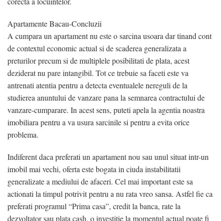
corecta a locuintelor.
Apartamente Bacau-Concluzii
A cumpara un apartament nu este o sarcina usoara dar tinand cont
de contextul economic actual si de scaderea generalizata a
preturilor precum si de multiplele posibilitati de plata, acest
deziderat nu pare intangibil. Tot ce trebuie sa faceti este va
antrenati atentia pentru a detecta eventualele nereguli de la
studierea anuntului de vanzare pana la semnarea contractului de
vanzare-cumparare. In acest sens, puteti apela la agentia noastra
imobiliara pentru a va usura sarcinile si pentru a evita orice
problema.
Indiferent daca preferati un apartament nou sau unul situat intr-un
imobil mai vechi, oferta este bogata in ciuda instabilitatii
generalizate a mediului de afaceri. Cel mai important este sa
actionati la timpul potrivit pentru a nu rata vreo sansa. Astfel fie ca
preferati programul “Prima casa”, credit la banca, rate la
dezvoltator sau plata cash, o investitie la momentul actual poate fi