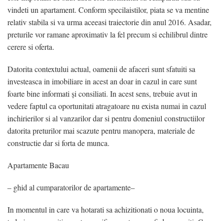
Contact
vindeti un apartament. Conform specilaistilor, piata se va mentine
relativ stabila si va urma aceeasi traiectorie din anul 2016. Asadar,
Blog
preturile vor ramane aproximativ la fel precum si echilibrul dintre
cerere si oferta.
VREAU CREDIT
Datorita contextului actual, oamenii de afaceri sunt sfatuiti sa
investeasca in imobiliare in acest an doar in cazul in care sunt
foarte bine informati și consiliati. In acest sens, trebuie avut in
vedere faptul ca oportunitati atragatoare nu exista numai in cazul
inchirierilor si al vanzarilor dar si pentru domeniul constructiilor
datorita preturilor mai scazute pentru manopera, materiale de
constructie dar si forta de munca.
Apartamente Bacau
– ghid al cumparatorilor de apartamente–
In momentul in care va hotarati sa achizitionati o noua locuinta,