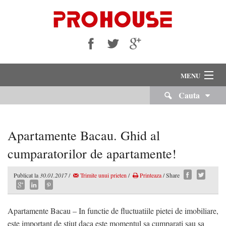
MENU
Cauta
VANZARI
INCHIRIERI
Apartamente Bacau. Ghid al
Despre Noi
cumparatorilor de apartamente!
Servicii Imobiliare
Publicat la
30.01.2017
/
Trimite unui prieten
/
Printeaza
/ Share
Echipa Noastra
Apartamente Bacau – In functie de fluctuatiile pietei de imobiliare,
Cariere
este important de stiut daca este momentul sa cumparati sau sa