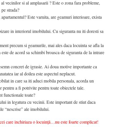
 al vecinilor si al amplasarii ? Este o zona fara probleme,
i pe strada?
a apartamentul? Este varuita, are geamuri interioare, exista
izare in interiorul imobilului. Cu siguranta nu iti doresti sa
ament precum si geamurile, mai ales daca locuinta se afla la
a este de acord sa schimbi broasca de siguranta de la intrare
un semn concret de igrasie. Ai doua motive importante ca
anatatea iar al doilea este aspectul neplacut.
ilat in care sa iti aduci mobila personala, acorda un
 pentru a fi potrivite pentru toate obiectele tale.
nt functionale toate?
rului in legatura cu vecinii. Este important de stiut daca
lile “nescrise” ale imobilului.
ei care inchiriaza o locuință…nu este foarte complicat!