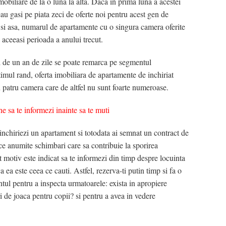
obiliare de la o luna la alta. Daca in prima luna a acestei
eau gasi pe piata zeci de oferte noi pentru acest gen de
r si asa, numarul de apartamente cu o singura camera oferite
 aceeasi perioada a anului trecut.
al de un an de zile se poate remarca pe segmentul
timul rand, oferta imobiliara de apartamente de inchiriat
 patru camera care de altfel nu sunt foarte numeroase.
 sa te informezi inainte sa te muti
 inchiriezi un apartament si totodata ai semnat un contract de
face anumite schimbari care sa contribuie la sporirea
st motiv este indicat sa te informezi din timp despre locuinta
ca ea este ceea ce cauti. Astfel, rezerva-ti putin timp si fa o
ntul pentru a inspecta urmatoarele: exista in apropiere
i de joaca pentru copii? si pentru a avea in vedere