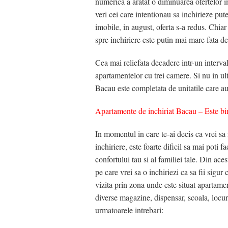
numerica a aratat o diminuarea ofertelor im
veri cei care intentionau sa inchirieze put
imobile, in august, oferta s-a redus. Chia
spre inchiriere este putin mai mare fata de
Cea mai reliefata decadere intr-un interv
apartamentelor cu trei camere. Si nu in ul
Bacau este completata de unitatile care au
Apartamente de inchiriat Bacau – Este bine
In momentul in care te-ai decis ca vrei sa
inchiriere, este foarte dificil sa mai poti 
confortului tau si al familiei tale. Din ace
pe care vrei sa o inchiriezi ca sa fii sigur 
vizita prin zona unde este situat apartame
diverse magazine, dispensar, scoala, locur
urmatoarele intrebari: