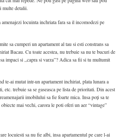
inta cat mai repede. Ne poti gasi pe pagina web sau poti
 multe detalii.
amenajezi locuinta inchriata fara sa il incomodezi pe
ermite sa cumperi un apartament al tau si esti constrans sa
iriat Bacau. Cu toate acestea, nu trebuie sa nu te bucuri de
t sa impaci si ,,capra si varza”? Adica sa fii si tu multumit
nd te-ai mutat intr-un apartament inchiriat, plata lunara a
ati, etc. trebuie sa se gaseasca pe lista de prioritati. Din acest
reamenajarii imobilului sa fie foarte mica. Insa poţi sa te
e obiecte mai vechi, carora le poti oferi un aer “vintage”
care locuiesti sa nu fie albi, insa apartamentul pe care l-ai