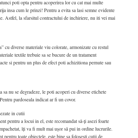
, atunci poti opta pentru acoperirea lor cu cat mai multe
rija insa cum le prinzi! Pentru a evita sa lasi semne evidente
e. Astfel, la sfarsitul contractului de inchiriere, nu iti vei mai
” cu diverse materiale viu colorate, armonizate cu restul
eriale textile trebuie sa se bucure de un tratament
acte si pentru un plus de efect poti achizitiona pernute sau
a sa nu se degradeze, le poti acoperi cu diverse etichete
Pentru pardoseala indicat ar fi un covor.
ezate in cutii
nt pentru a locui in el, este recomandat să-ţi asezi foarte
mpachetat, îţi va fi mult mai uşor să pui in ordine lucrurile.
t pentru toate obiectele, este bine sa foloseşti cutii de