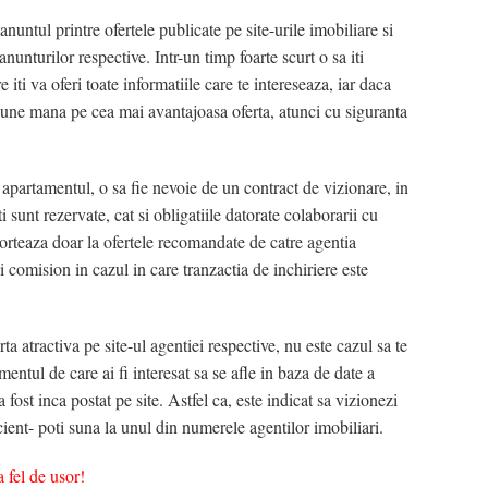
nuntul printre ofertele publicate pe site-urile imobiliare si
nunturilor respective. Intr-un timp foarte scurt o sa iti
 iti va oferi toate informatiile care te intereseaza, iar daca
 pune mana pe cea mai avantajoasa oferta, atunci cu siguranta
apartamentul, o sa fie nevoie de un contract de vizionare, in
ti sunt rezervate, cat si obligatiile datorate colaborarii cu
orteaza doar la ofertele recomandate de catre agentia
i comision in cazul in care tranzactia de inchiriere este
rta atractiva pe site-ul agentiei respective, nu este cazul sa te
mentul de care ai fi interesat sa se afle in baza de date a
 fost inca postat pe site. Astfel ca, este indicat sa vizionezi
icient- poti suna la unul din numerele agentilor imobiliari.
 fel de usor!