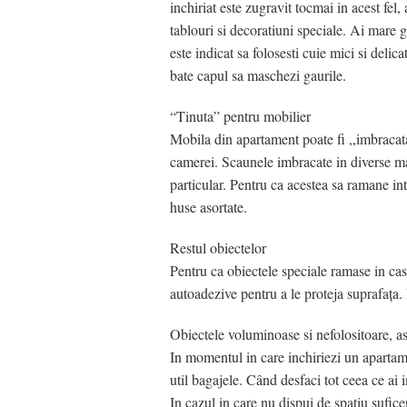
inchiriat este zugravit tocmai in acest fel
tablouri si decoratiuni speciale. Ai mare g
este indicat sa folosesti cuie mici si delicat
bate capul sa maschezi gaurile.
“Tinuta” pentru mobilier
Mobila din apartament poate fi ,,imbracata
camerei. Scaunele imbracate in diverse mat
particular. Pentru ca acestea sa ramane int
huse asortate.
Restul obiectelor
Pentru ca obiectele speciale ramase in cas
autoadezive pentru a le proteja suprafaţa. 
Obiectele voluminoase si nefolositoare, as
In momentul in care inchiriezi un apartame
util bagajele. Când desfaci tot ceea ce ai i
In cazul in care nu dispui de spatiu suficen