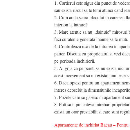
1. Cartierul este sigur din punct de vedere
sau exista riscul sa te temi atunci cand ies
2. Cum arata scara blocului in care se afl
interfon la intrare?
3. Mare atentie sa nu ,,dainuie” mirosuri b
faci curatenie generala inainte sa te muti.
4. Controleaza usa de la intrarea in apart
parter. Discuta cu proprietarul si vezi dac
pe perioada inchirierii.
5. Ai grija ca pe pereti sa nu exista nici
acest incovenient sa nu exista: unul este s
6. Daca optezi pentru un apartament nemob
interes deosebit la dimensiunile incaperilor
7. Prizele care se gasesc in apartament su
8. Poti sa ii pui cateva intrebari proprieta
exista un orar prestabilit si care sunt regu
Apartamente de inchiriat Bacau – Pentru c