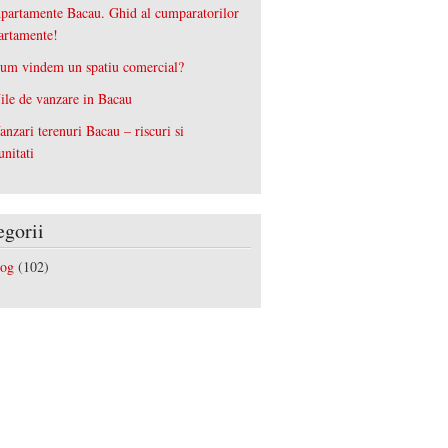
partamente Bacau. Ghid al cumparatorilor
artamente!
um vindem un spatiu comercial?
ile de vanzare in Bacau
anzari terenuri Bacau – riscuri si
unitati
egorii
log
(102)