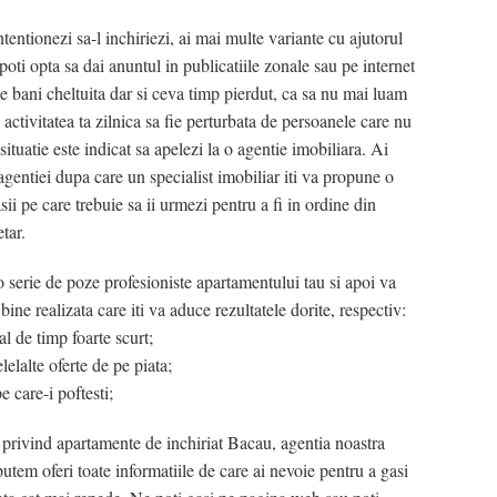
tentionezi sa-l inchiriezi, ai mai multe variante cu ajutorul
poti opta sa dai anuntul in publicatiile zonale sau pe internet
e bani cheltuita dar si ceva timp pierdut, ca sa nu mai luam
a activitatea ta zilnica sa fie perturbata de persoanele care nu
situatie este indicat sa apelezi la o agentie imobiliara. Ai
 agentiei dupa care un specialist imobiliar iti va propune o
asii pe care trebuie sa ii urmezi pentru a fi in ordine din
tar.
 serie de poze profesioniste apartamentului tau si apoi va
ine realizata care iti va aduce rezultatele dorite, respectiv:
al de timp foarte scurt;
elelalte oferte de pe piata;
e care-i poftesti;
 privind apartamente de inchiriat Bacau, agentia noastra
i putem oferi toate informatiile de care ai nevoie pentru a gasi