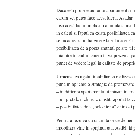
Daca esti proprietaul unui apartament si in
carora vei putea face acest lucru. Asadar, 
insa acest lucru implica o anumita suma d
in calcul si faptul ca exista posibilitatea c
se incadreaza in baremele tale. In aceasta 
posibilitatea de a posta anuntul pe site-ul
intalnire in cadrul careia iti va prezenta p
punct de vedere legal in calitate de proprie
Urmeaza ca agetul imobiliar sa realizeze o
pune in aplicare o strategie de promovare b
– inchirierea apartamentului intr-un interv
– un pret de inchiriere cinstit raportat la c
– posibilitatea de a ,,selectiona” chiriasii p
Pentru a rezolva cu usurinta orice demers
imobiliara vine in sprijinul tau. Astfel, it