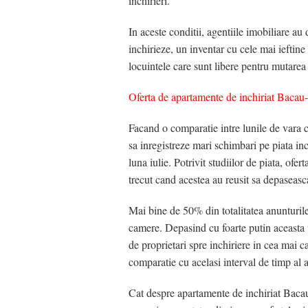
inchirieri.
Vanzari Case / Vile Bacau
Inchirieri Spatii Birouri 
In aceste conditii, agentiile imobiliare au
Vanzari Spatii Birouri Bacau
Inchirieri Spatii Comerc
inchirieze, un inventar cu cele mai ieftin
locuintele care sunt libere pentru mutarea i
Vanzari Spatii Comerciale Bacau
Inchirieri Hale / Depozite
Oferta de apartamente de inchiriat Bacau-
Vanzari Hale / Depozite / Spatii Industriale B
Inchirieri Terenuri Const
Facand o comparatie intre lunile de vara c
Vanzari Terenuri Agricole Bacau
sa inregistreze mari schimbari pe piata inc
luna iulie. Potrivit studiilor de piata, ofe
Vanzari Terenuri Constructii Bacau
trecut cand acestea au reusit sa depaseasc
Mai bine de 50% din totalitatea anunturile
camere. Depasind cu foarte putin aceasta v
de proprietari spre inchiriere in cea mai 
comparatie cu acelasi interval de timp al an
Cat despre apartamente de inchiriat Bacau