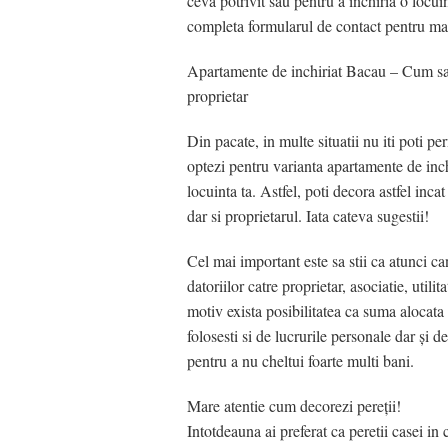
ceva potrivit sau pentru a inchiria o locu
completa formularul de contact pentru mai
Apartamente de inchiriat Bacau – Cum sa 
proprietar
Din pacate, in multe situatii nu iti poti p
optezi pentru varianta apartamente de inch
locuinta ta. Astfel, poti decora astfel inca
dar si proprietarul. Iata cateva sugestii!
Cel mai important este sa stii ca atunci ca
datoriilor catre proprietar, asociatie, utilit
motiv exista posibilitatea ca suma alocata 
folosesti si de lucrurile personale dar şi d
pentru a nu cheltui foarte multi bani.
Mare atentie cum decorezi pereţii!
Intotdeauna ai preferat ca peretii casei in 