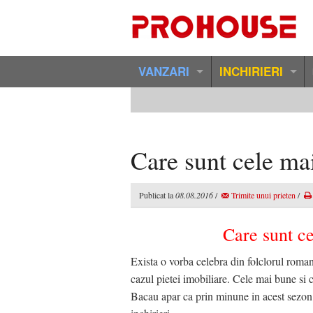
VANZARI
INCHIRIERI
Vanzari Tur Virtual
Tur Virtual
Vanzari Garsoniere Bacau
Inchirieri Garsoniere Ba
Care sunt cele mai
Vanzari Apartamente 2 Camere Bacau
Inchirieri Apartamente 
Publicat la
08.08.2016
/
Trimite unui prieten
/
Vanzari Apartamente 3 Camere Bacau
Inchirieri Apartamente 
Care sunt ce
Vanzari Apartamente 4 Camere Bacau
Inchirieri Apartamente 
Exista o vorba celebra din folclorul roman
Vanzari Apartamente Duplex Bacau
Inchirieri Apartamente 
cazul pietei imobiliare. Cele mai bune si 
Vanzari Apartamente Speciale Bacau
Inchirieri Case / Vile Ba
Bacau apar ca prin minune in acest sezon