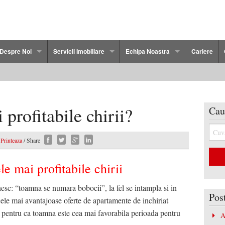
Despre Noi
Servicii Imobiliare
Echipa Noastra
Cariere
Politica de Confidentialitate
Persoane Fizice
Florin Dudau
cau
Termeni si Conditii
Persoane Juridice
Cristi Ostap
 profitabile chirii?
Cau
2 Camere Bacau
Dezvoltatorilor Imobiliari
Marian Duta
Printeaza
/ Share
3 Camere Bacau
Ovidiu Lapusneanu
le mai profitabile chirii
4 Camere Bacau
Adriana Chiriac
esc: “toamna se numara bobocii”, la fel se intampla si in
Duplex Bacau
Cristian Protopopescu
Pos
cele mai avantajoase oferte de apartamente de inchiriat
cau
 pentru ca toamna este cea mai favorabila perioada pentru
A