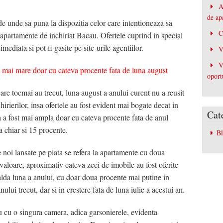
A
Bacau
de ap
 de unde sa puna la dispozitia celor care intentioneaza sa
iale Bacau
C
e apartamente de inchiriat Bacau. Ofertele cuprind in special
mediata si pot fi gasite pe site-urile agentiilor.
V
 / Spatii Industriale Bacau
V
 mai mare doar cu cateva procente fata de luna august
acau
ructii Bacau
oport
are tocmai au trecut, luna august a anului curent nu a reusit
hirierilor, insa ofertele au fost evident mai bogate decat in
Cat
rta a fost mai ampla doar cu cateva procente fata de anul
a chiar si 15 procente.
B
 noi lansate pe piata se refera la apartamente cu doua
aloare, aproximativ cateva zeci de imobile au fost oferite
calda luna a anului, cu doar doua procente mai putine in
ului trecut, dar si in crestere fata de luna iulie a acestui an.
 cu o singura camera, adica garsonierele, evidenta