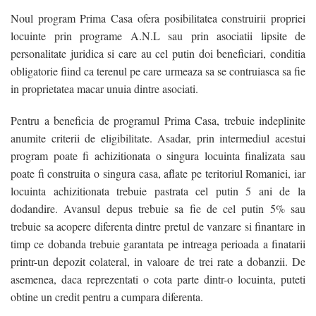
Noul program Prima Casa ofera posibilitatea construirii propriei
/
locuinte prin programe A.N.L sau prin asociatii lipsite de
personalitate juridica si care au cel putin doi beneficiari, conditia
/
obligatorie fiind ca terenul pe care urmeaza sa se contruiasca sa fie
in proprietatea macar unuia dintre asociati.
Pentru a beneficia de programul Prima Casa, trebuie indeplinite
anumite criterii de eligibilitate. Asadar, prin intermediul acestui
program poate fi achizitionata o singura locuinta finalizata sau
poate fi construita o singura casa, aflate pe teritoriul Romaniei, iar
locuinta achizitionata trebuie pastrata cel putin 5 ani de la
dodandire. Avansul depus trebuie sa fie de cel putin 5% sau
trebuie sa acopere diferenta dintre pretul de vanzare si finantare in
/
timp ce dobanda trebuie garantata pe intreaga perioada a finatarii
/
printr-un depozit colateral, in valoare de trei rate a dobanzii. De
/
asemenea, daca reprezentati o cota parte dintr-o locuinta, puteti
obtine un credit pentru a cumpara diferenta.
/