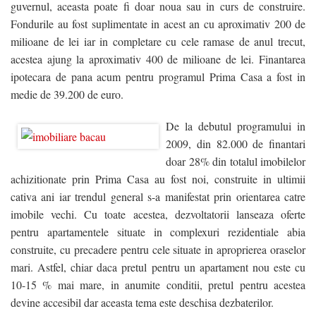
guvernul, aceasta poate fi doar noua sau in curs de construire.
Contact
Fondurile au fost suplimentate in acest an cu aproximativ 200 de
milioane de lei iar in completare cu cele ramase de anul trecut,
Blog
acestea ajung la aproximativ 400 de milioane de lei. Finantarea
VREAU CREDIT
ipotecara de pana acum pentru programul Prima Casa a fost in
medie de 39.200 de euro.
De la debutul programului in
2009, din 82.000 de finantari
doar 28% din totalul imobilelor
achizitionate prin Prima Casa au fost noi, construite in ultimii
cativa ani iar trendul general s-a manifestat prin orientarea catre
imobile vechi. Cu toate acestea, dezvoltatorii lanseaza oferte
pentru apartamentele situate in complexuri rezidentiale abia
construite, cu precadere pentru cele situate in aproprierea oraselor
mari. Astfel, chiar daca pretul pentru un apartament nou este cu
10-15 % mai mare, in anumite conditii, pretul pentru acestea
devine accesibil dar aceasta tema este deschisa dezbaterilor.