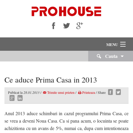
MENU
Cauta
VANZARI
INCHIRIERI
Ce aduce Prima Casa in 2013
Despre Noi
Publicat la
28.01.2013
/
Trimite unui prieten
/
Printeaza
/ Share
Servicii Imobiliare
Echipa Noastra
Anul 2013 aduce schimbari in cazul programului Prima Casa, ce
se vrea a deveni Noua Casa. Ca si pana acum, o locuinta se poate
Cariere
achizitiona cu un avans de 5%, numai ca, dupa cum intentioneaza