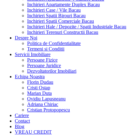
Inchirieri Apartamente Duplex Bacau
Inchirieri Case / Vile Bacau
Inchirieri Spatii Birouri Bacau
Inchirieri Spatii Comerciale Bacau
Inchirieri Hale / Depozite / Spatii Industriale Bacau
Inchirieri Terenuri Constructii Bacau
Despre Noi
Politica de Confidentialitate
Termeni si Conditii
Servicii Imobiliare
Persoane Fizice
Persoane Juridice
Dezvoltatorilor Imobiliari
Echipa Noastra
Florin Dudau
Cristi Ostap
Marian Duta
Ovidiu Lapusneanu
Adriana Chiriac
Cristian Protopopescu
Cariere
Contact
Blog
VREAU CREDIT