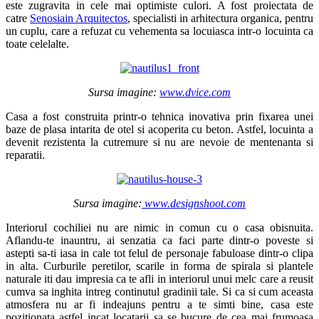
este zugravita in cele mai optimiste culori. A fost proiectata de
catre
Senosiain Arquitectos
, specialisti in arhitectura organica, pentru
un cuplu, care a refuzat cu vehementa sa locuiasca intr-o locuinta ca
toate celelalte.
Sursa imagine:
www.dvice.com
Casa a fost construita printr-o tehnica inovativa prin fixarea unei
baze de plasa intarita de otel si acoperita cu beton. Astfel, locuinta a
devenit rezistenta la cutremure si nu are nevoie de mentenanta si
reparatii.
Sursa imagine:
www.designshoot.com
Interiorul cochiliei nu are nimic in comun cu o casa obisnuita.
Aflandu-te inauntru, ai senzatia ca faci parte dintr-o poveste si
astepti sa-ti iasa in cale tot felul de personaje fabuloase dintr-o clipa
in alta. Curburile peretilor, scarile in forma de spirala si plantele
naturale iti dau impresia ca te afli in interiorul unui melc care a reusit
cumva sa inghita intreg continutul gradinii tale. Si ca si cum aceasta
atmosfera nu ar fi indeajuns pentru a te simti bine, casa este
pozitionata astfel incat locatarii sa se bucure de cea mai frumoasa