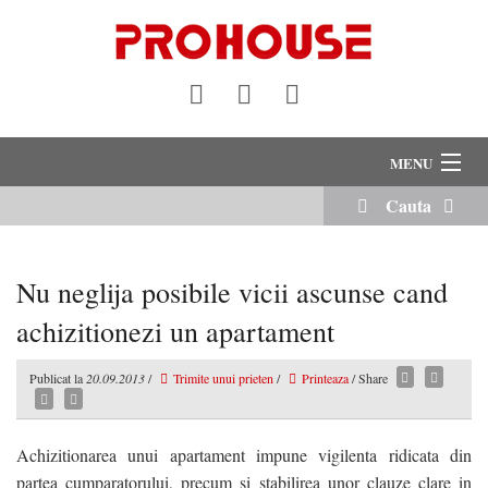
MENU
Cauta
VANZARI
INCHIRIERI
Nu neglija posibile vicii ascunse cand
Despre Noi
achizitionezi un apartament
Servicii Imobiliare
Publicat la
20.09.2013
/
Trimite unui prieten
/
Printeaza
/ Share
Echipa Noastra
Achizitionarea unui apartament impune vigilenta ridicata din
Cariere
partea cumparatorului, precum si stabilirea unor clauze clare in