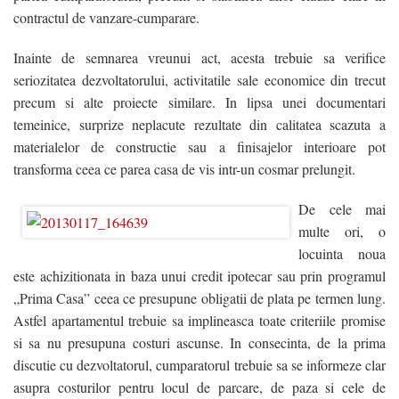
Contact
contractul de vanzare-cumparare.
Blog
Inainte de semnarea vreunui act, acesta trebuie sa verifice
seriozitatea dezvoltatorului, activitatile sale economice din trecut
VREAU CREDIT
precum si alte proiecte similare. In lipsa unei documentari
temeinice, surprize neplacute rezultate din calitatea scazuta a
materialelor de constructie sau a finisajelor interioare pot
transforma ceea ce parea casa de vis intr-un cosmar prelungit.
De cele mai
multe ori, o
locuinta noua
este achizitionata in baza unui credit ipotecar sau prin programul
„Prima Casa” ceea ce presupune obligatii de plata pe termen lung.
Astfel apartamentul trebuie sa implineasca toate criteriile promise
si sa nu presupuna costuri ascunse. In consecinta, de la prima
discutie cu dezvoltatorul, cumparatorul trebuie sa se informeze clar
asupra costurilor pentru locul de parcare, de paza si cele de