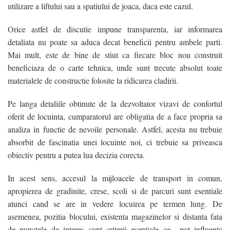
utilizare a liftului sau a spatiului de joaca, daca este cazul.
/
Orice astfel de discutie impune transparenta, iar informarea
detaliata nu poate sa aduca decat beneficii pentru ambele parti.
/
Mai mult, este de bine de stiut ca fiecare bloc nou construit
beneficiaza de o carte tehnica, unde sunt trecute absolut toate
materialele de constructie folosite la ridicarea cladirii.
Pe langa detaliile obtinute de la dezvoltator vizavi de confortul
oferit de locuinta, cumparatorul are obligatia de a face propria sa
analiza in functie de nevoile personale. Astfel, acesta nu trebuie
absorbit de fascinatia unei locuinte noi, ci trebuie sa priveasca
obiectiv pentru a putea lua decizia corecta.
/
In acest sens, accesul la mijloacele de transport in comun,
/
apropierea de gradinite, crese, scoli si de parcuri sunt esentiale
/
atunci cand se are in vedere locuirea pe termen lung. De
asemenea, pozitia blocului, existenta magazinelor si distanta fata
/
de punctele de interes sunt criterii esentiale ce pot influenta